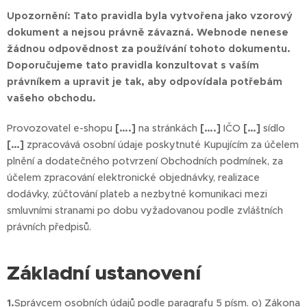
Upozornění: Tato pravidla byla vytvořena jako vzorový
dokument a nejsou právně závazná. Webnode nenese
žádnou odpovědnost za používání tohoto dokumentu.
Doporučujeme tato pravidla konzultovat s vaším
právníkem a upravit je tak, aby odpovídala potřebám
vašeho obchodu.
Provozovatel e-shopu
[….]
na stránkách
[….]
IČO
[…]
sídlo
[…]
zpracovává osobní údaje poskytnuté Kupujícím za účelem
plnění a dodatečného potvrzení Obchodních podmínek, za
účelem zpracování elektronické objednávky, realizace
dodávky, zúčtování plateb a nezbytné komunikaci mezi
smluvními stranami po dobu vyžadovanou podle zvláštních
právních předpisů.
Základní ustanovení
1.
Správcem osobních údajů podle paragrafu 5 písm. o) Zákona