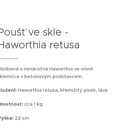
Poušť ve skle -
Haworthia retusa
Oblíbená a nenáročná Haworthia ve vinné
skleničce s betonovým podstavcem.
Složení:
Haworthia retusa, křemičitý písek, láva
Hmotnost:
cca 1 kg
Výška:
22 cm