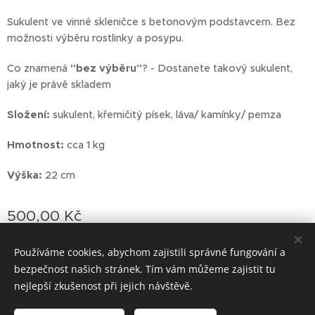
Sukulent ve vinné skleničce s betonovým podstavcem. Bez
možnosti výběru rostlinky a posypu.
Co znamená
"bez výběru"
? - Dostanete takový sukulent,
jaký je právě skladem
Složení:
sukulent, křemičitý písek, láva/ kamínky/ pemza
Hmotnost:
cca 1 kg
Výška:
22 cm
500,00
Kč
Používáme cookies, abychom zajistili správné fungování a
bezpečnost našich stránek. Tím vám můžeme zajistit tu
Vytvořeno službou
Webnode
Cookies
nejlepší zkušenost při jejich návštěvě.